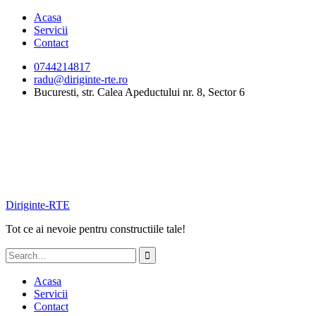
Skip
Acasa
to
Servicii
content
Contact
0744214817
radu@diriginte-rte.ro
Bucuresti, str. Calea Apeductului nr. 8, Sector 6
Diriginte-RTE
Tot ce ai nevoie pentru constructiile tale!
Search
for:
Acasa
Servicii
Contact