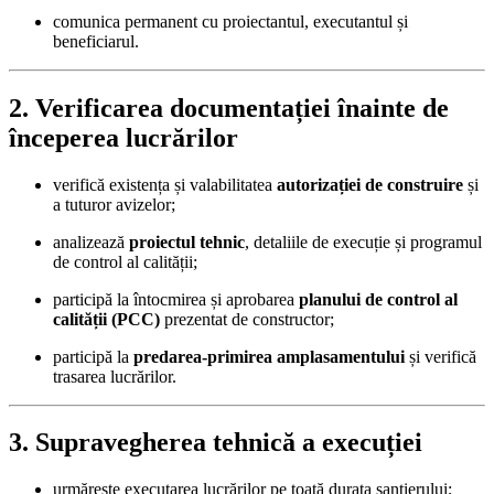
comunica permanent cu proiectantul, executantul și
beneficiarul.
2. Verificarea documentației înainte de
începerea lucrărilor
verifică existența și valabilitatea
autorizației de construire
și
a tuturor avizelor;
analizează
proiectul tehnic
, detaliile de execuție și programul
de control al calității;
participă la întocmirea și aprobarea
planului de control al
calității (PCC)
prezentat de constructor;
participă la
predarea-primirea amplasamentului
și verifică
trasarea lucrărilor.
3. Supravegherea tehnică a execuției
urmărește executarea lucrărilor pe toată durata șantierului;