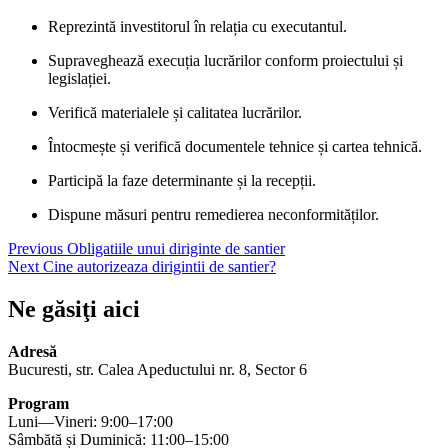
Reprezintă investitorul în relația cu executantul.
Supraveghează execuția lucrărilor conform proiectului și
legislației.
Verifică materialele și calitatea lucrărilor.
Întocmește și verifică documentele tehnice și cartea tehnică.
Participă la faze determinante și la recepții.
Dispune măsuri pentru remedierea neconformităților.
Navigare
Previous
Previous
Obligatiile unui diriginte de santier
Next
post:
Next
Cine autorizeaza dirigintii de santier?
în
post:
articole
Ne găsiţi aici
Adresă
Bucuresti, str. Calea Apeductului nr. 8, Sector 6
Program
Luni—Vineri: 9:00–17:00
Sâmbătă și Duminică: 11:00–15:00