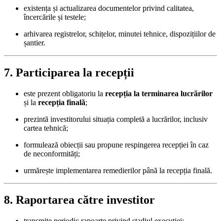
existența și actualizarea documentelor privind calitatea,
încercările și testele;
arhivarea registrelor, schițelor, minutei tehnice, dispozițiilor de
șantier.
7. Participarea la recepții
este prezent obligatoriu la
recepția la terminarea lucrărilor
și la
recepția finală
;
prezintă investitorului situația completă a lucrărilor, inclusiv
cartea tehnică;
formulează obiecții sau propune respingerea recepției în caz
de neconformități;
urmărește implementarea remedierilor până la recepția finală.
8. Raportarea către investitor
transmite periodic rapoarte privind stadiul execuției;