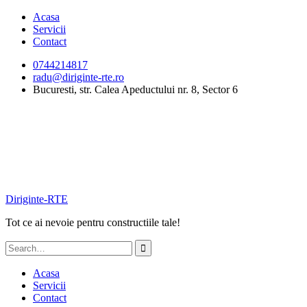
Skip
Acasa
to
Servicii
content
Contact
0744214817
radu@diriginte-rte.ro
Bucuresti, str. Calea Apeductului nr. 8, Sector 6
Diriginte-RTE
Tot ce ai nevoie pentru constructiile tale!
Search
for:
Acasa
Servicii
Contact